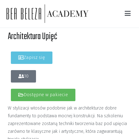
Bea Beleza Academy
Profesjonalne szkolenia fryzjerskie i trychologiczne
Architektura Upięć
Zapisz się
10
Dostępne w pakiecie
W stylizacji włosów podobnie jak w architekturze dobre
fundamenty to podstawa mocnej konstrukcji. Na szkoleniu
zaprezentowane zostaną techniki tworzenia baz pod upięcia
zarówno te klasyczne jak i artystyczne, która zagwarantują